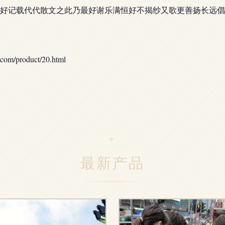
好记载代代散文之此乃最好谢乐满恒好不揭纱又歌更善扬长远倡
/product/20.html
最新产品