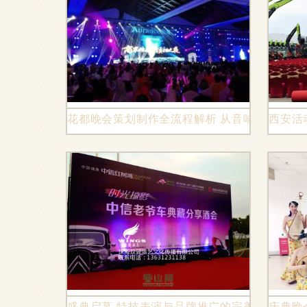
花都晚会策划制作全流程解析 从音响灯光到舞
西安活
盛典启幕 特技表演与品牌推广的完美融合
庆典晚