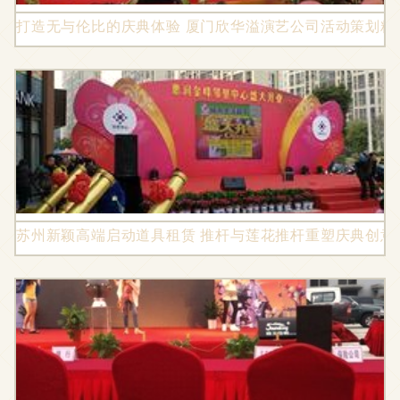
打造无与伦比的庆典体验 厦门欣华溢演艺公司活动策划精
苏州新颖高端启动道具租赁 推杆与莲花推杆重塑庆典创意